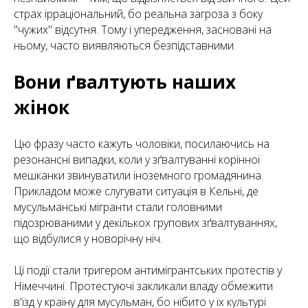
страх ірраціональний, бо реальна загроза з боку
"чужих" відсутня. Тому і упередження, засновані на
ньому, часто виявляються безпідставними.
Вони ґвалтують наших
жінок
Цю фразу часто кажуть чоловіки, посилаючись на
резонансні випадки, коли у зґвалтуванні корінної
мешканки звинуватили іноземного громадянина.
Прикладом може слугувати ситуація в Кельні, де
мусульманські мігранти стали головними
підозрюваними у декількох групових зґвалтуваннях,
що відбулися у новорічну ніч.
Ці події стали тригером антимігрантських протестів у
Німеччині. Протестуючі закликали владу обмежити
в'їзд у країну для мусульман, бо нібито у їх культурі