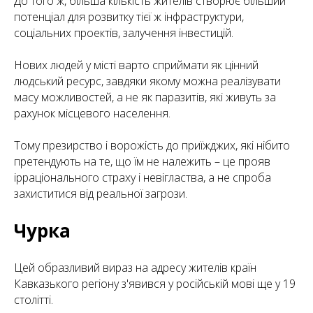
До того ж, більша кількість жителів створює більший
потенціал для розвитку тієї ж інфраструктури,
соціальних проектів, залучення інвестицій.
Нових людей у місті варто сприймати як цінний
людський ресурс, завдяки якому можна реалізувати
масу можливостей, а не як паразитів, які живуть за
рахунок місцевого населення.
Тому презирство і ворожість до приїжджих, які нібито
претендують на те, що їм не належить – це прояв
ірраціонального страху і невігластва, а не спроба
захиститися від реальної загрози.
Чурка
Цей образливий вираз на адресу жителів країн
Кавказького регіону з'явився у російській мові ще у 19
столітті.