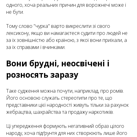
одного, хоча реальних причин для ворожнечі може і
не бути.
Тому слово "чурка" варто викреслити зі свого
лексикону, якщо ви намагаєтеся судити про людей не
за їх зовнішністю або країною, з якої вони приїхали, а
за їх справами і вчинками.
Вони брудні, неосвічені і
розносять заразу
Таке судження можна почути, наприклад, про ромів.
Його основою служать стереотипи про те, що
представники цієї народності живуть тільки за рахунок
жебрацтва, шахрайства та продажу наркотиків.
Ці упередження формують негативний образ цілого
народу, хоча підґрунтя для них створюють лише його