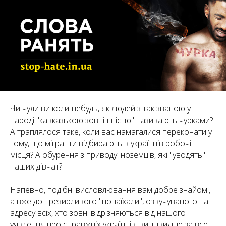
Чи чули ви коли-небудь, як людей з так званою у
народі "кавказькою зовнішністю" називають чурками?
А траплялося таке, коли вас намагалися переконати у
тому, що мігранти відбирають в українців робочі
місця? А обурення з приводу іноземців, які "уводять"
наших дівчат?
Напевно, подібні висловлювання вам добре знайомі,
а вже до презирливого "понаїхали", озвучуваного на
адресу всіх, хто зовні відрізняються від нашого
уявлення про справжніх українців, ви, швидше за все,