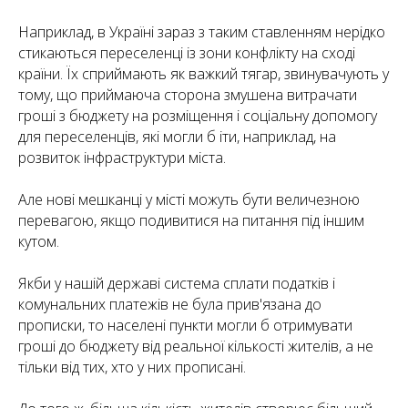
Наприклад, в Україні зараз з таким ставленням нерідко
стикаються переселенці із зони конфлікту на сході
країни. Їх сприймають як важкий тягар, звинувачують у
тому, що приймаюча сторона змушена витрачати
гроші з бюджету на розміщення і соціальну допомогу
для переселенців, які могли б іти, наприклад, на
розвиток інфраструктури міста.
Але нові мешканці у місті можуть бути величезною
перевагою, якщо подивитися на питання під іншим
кутом.
Якби у нашій державі система сплати податків і
комунальних платежів не була прив'язана до
прописки, то населені пункти могли б отримувати
гроші до бюджету від реальної кількості жителів, а не
тільки від тих, хто у них прописані.