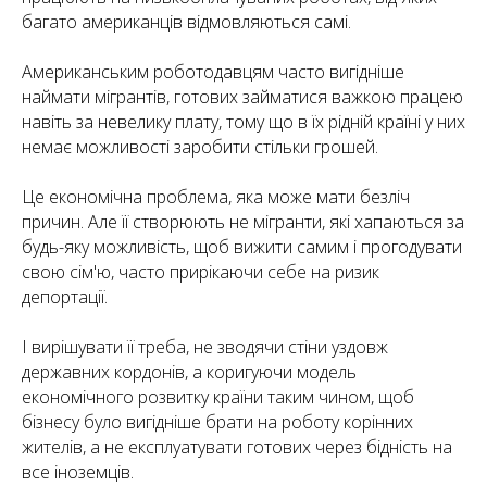
багато американців відмовляються самі.
Американським роботодавцям часто вигідніше
наймати мігрантів, готових займатися важкою працею
навіть за невелику плату, тому що в їх рідній країні у них
немає можливості заробити стільки грошей.
Це економічна проблема, яка може мати безліч
причин. Але її створюють не мігранти, які хапаються за
будь-яку можливість, щоб вижити самим і прогодувати
свою сім'ю, часто прирікаючи себе на ризик
депортації.
І вирішувати її треба, не зводячи стіни уздовж
державних кордонів, а коригуючи модель
економічного розвитку країни таким чином, щоб
бізнесу було вигідніше брати на роботу корінних
жителів, а не експлуатувати готових через бідність на
все іноземців.