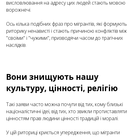
висловлювання на адресу цих людей стають мовою
ворожнечі.
Ось кілька подібних фраз про мігрантів, які формують
риторику ненависті і стають причиною конфліктів між
"своїми" і "чужими", призводячи часом до трагічних
наслідків.
Вони знищують нашу
культуру, цінності, релігію
Такі заяви часто можна почути від тих, кому близькі
націоналістичні ідеї, від тих, хто звикли протиставляти
цінностям прав людини цінності традицій і моралі.
У цій риториці криється упередження, що мігранти