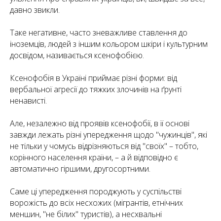
давно звикли.
Таке негативне, часто зневажливе ставлення до
іноземців, людей з іншим кольором шкіри і культурним
досвідом, називається ксенофобією.
Ксенофобія в Україні приймає різні форми: від
вербальної агресії до тяжких злочинів на ґрунті
ненависті.
Але, незалежно від проявів ксенофобії, в її основі
завжди лежать різні упередження щодо "чужинців", які
не тільки у чомусь відрізняються від "своїх" – тобто,
корінного населення країни, – а й відповідно є
автоматично гіршими, другосортними.
Саме ці упередження породжують у суспільстві
ворожість до всіх несхожих (мігрантів, етнічних
меншин, "не білих" туристів), а несхвальні