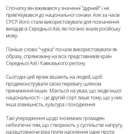
Спочатку він вживався у значенні "дурний" і не
прив'язувався до національної ознаки. Але за часів
СРСР його стали використовувати для позначення
вихідців із Середньої Азії, які погано знали російську
мову.
Пізніше слово "чурка" почали використовувати як
образу, спрямовану на всіх представників країн
Середньої Азії і Кавказького регіону.
Сьогодні цей ярлик вішають на людей, щоб
продемонструвати свою перевагу шляхом
приниження інших. Мається на увазі, що люди іншої
національності – це другий сорт лише тому, що у них
інша зовнішність, культура і походження.
Такі упередження щодо іноземних громадян
небезпечні тим, що створюють у суспільстві напругу,
налаштовуючи різні групи населення одне проти