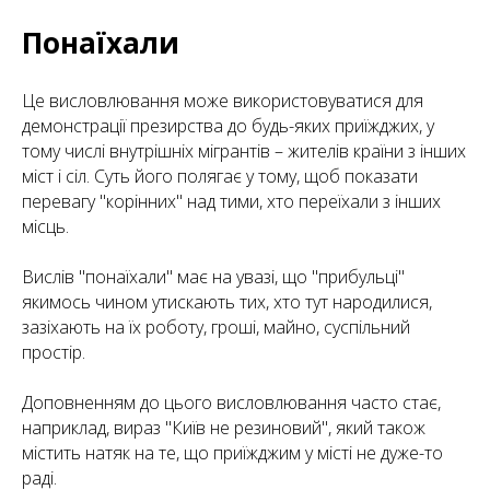
Понаїхали
Це висловлювання може використовуватися для
демонстрації презирства до будь-яких приїжджих, у
тому числі внутрішніх мігрантів – жителів країни з інших
міст і сіл. Суть його полягає у тому, щоб показати
перевагу "корінних" над тими, хто переїхали з інших
місць.
Вислів "понаїхали" має на увазі, що "прибульці"
якимось чином утискають тих, хто тут народилися,
зазіхають на їх роботу, гроші, майно, суспільний
простір.
Доповненням до цього висловлювання часто стає,
наприклад, вираз "Київ не резиновий", який також
містить натяк на те, що приїжджим у місті не дуже-то
раді.