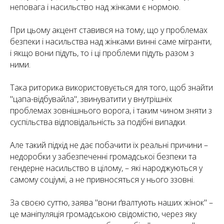
неповага і насильство над жінками є нормою.
При цьому акцент ставився на тому, що у проблемах
безпеки і насильства над жінками винні саме мігранти,
і якщо вони підуть, то і ці проблеми підуть разом з
ними.
Така риторика використовується для того, щоб знайти
"цапа-відбувайла", звинуватити у внутрішніх
проблемах зовнішнього ворога, і таким чином зняти з
суспільства відповідальність за подібні випадки.
Але такий підхід не дає побачити їх реальні причини –
недоробки у забезпеченні громадської безпеки та
гендерне насильство в цілому, – які народжуються у
самому соціумі, а не привносяться у нього ззовні.
За своєю суттю, заява "вони ґвалтують наших жінок" –
це маніпуляція громадською свідомістю, через яку