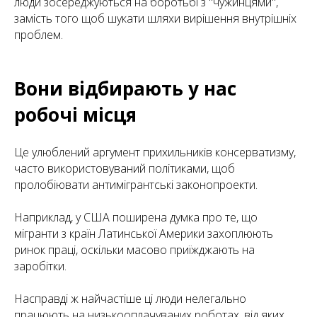
люди зосереджуються на боротьбі з "чужинцями",
замість того щоб шукати шляхи вирішення внутрішніх
проблем.
Вони відбирають у нас
робочі місця
Це улюблений аргумент прихильників консерватизму,
часто використовуваний політиками, щоб
пролобіювати антимігрантські законопроекти.
Наприклад, у США поширена думка про те, що
мігранти з країн Латинської Америки захоплюють
ринок праці, оскільки масово приїжджають на
заробітки.
Насправді ж найчастіше ці люди нелегально
працюють на низькооплачуваних роботах, від яких