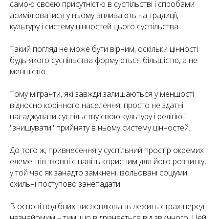
самою своєю присутністю в суспільстві і спробами
асимілюватися у ньому впливають на традиції,
культуру і систему цінностей цього суспільства.
Такий погляд не може бути вірним, оскільки цінності
будь-якого суспільства формуються більшістю, а не
меншістю.
Тому мігранти, які завжди залишаються у меншості
відносно корінного населення, просто не здатні
насаджувати суспільству свою культуру і релігію і
"знищувати" прийняту в ньому систему цінностей.
До того ж, привнесення у суспільний простір окремих
елементів ззовні є навіть корисним для його розвитку,
у той час як занадто замкнені, ізольовані соціуми
схильні поступово занепадати.
В основі подібних висловлювань лежить страх перед
незнайомим – тим, що відрізняється від звичного. Цей