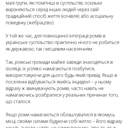
малі групи, які помітніші в суспільстві, оскільки
вирізняються серед інших людей через свій
традиційний спосіб життя (кочівля) або асоціальну
поведінку (жебрацтво).
У той же час, для повноцінної інтеграції ромів в
українське суспільство практично нічого не робиться
як державою, так і місцевим населенням.
Так, ромські громади майже завжди знаходяться в
ізоляції, їх усіляко намагаються позбутися,
використовуючи для цього будь-який привід. Якщо в
поселенні відбувається якийсь інцидент – у ньому
відразу ж звинувачують ромів, часто навіть не
намагаючись розібратися у реальних причинах того,
що сталося.
Якщо роми намагаються облаштуватися в якомусь
місці, своїми силами будуючи собі житло – його відразу
хочуть знести, навіть не замислюючись про те, де ж