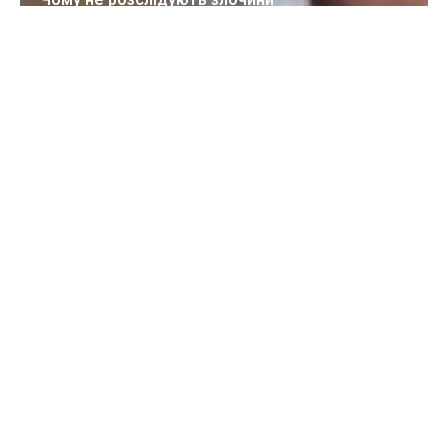
Як традиційні цінності призводять до злочинів на ґрунті ненависті